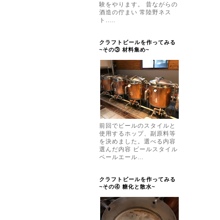
験をやります。 昔ながらの
酒造の佇まい 常陸野ネス
ト.....
クラフトビールを作ってみる
~その③ 材料集め~
前回でビールのスタイルと
使用するホップ、副原料等
を決めました。選べる内容
選んだ内容 ビールスタイル
ペールエール...
クラフトビールを作ってみる
~その④ 糖化と散水~