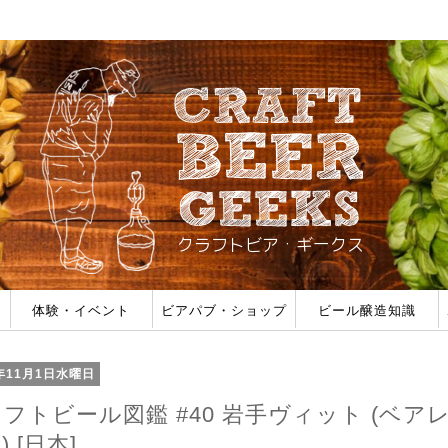
体験・イベント
ビアパブ・ショップ
ビール醸造知識
みた
ェス一覧
ビール作り体験
ホップ収穫体験
タンク導入体験
醸造所見学
ブルーパブ (自家製ビールがある店)
公式パブ (海外ブルワリー直営店)
ビアバー (タップで飲める店)
ボトルショップ (ビールが買える店)
ビールのスタイル
フレーバー/オフフレー
醸造用語
醸造フォーラム
7年11月1日水曜日
フトビール図鑑 #40 岩手ヴィット (ベア
) [日本]