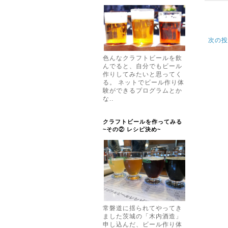
次の投
色んなクラフトビールを飲
んでると、自分でもビール
作りしてみたいと思ってく
る。 ネットでビール作り体
験ができるプログラムとか
な..
クラフトビールを作ってみる
~その② レシピ決め~
常磐道に揺られてやってき
ました茨城の「木内酒造」
申し込んだ、ビール作り体