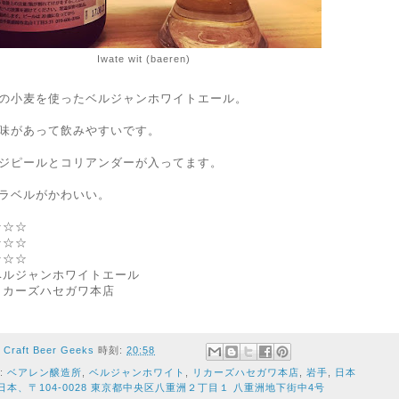
Iwate wit (baeren)
の小麦を使ったベルジャンホワイトエール。
味があって飲みやすいです。
ジピールとコリアンダーが入ってます。
ラベルがかわいい。
★☆☆
☆☆☆
★☆☆
ベルジャンホワイトエール
リカーズハセガワ本店
者
Craft Beer Geeks
時刻:
20:58
:
ベアレン醸造所
,
ベルジャンホワイト
,
リカーズハセガワ本店
,
岩手
,
日本
日本、〒104-0028 東京都中央区八重洲２丁目１ 八重洲地下街中4号