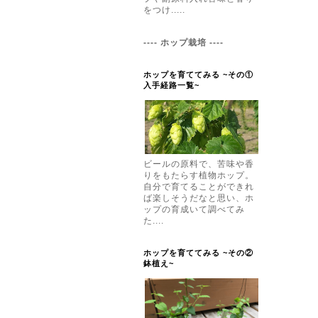
をつけ.....
---- ホップ栽培 ----
ホップを育ててみる ~その①
入手経路一覧~
ビールの原料で、苦味や香
りをもたらす植物ホップ。
自分で育てることができれ
ば楽しそうだなと思い、ホ
ップの育成いて調べてみ
た....
ホップを育ててみる ~その②
鉢植え~