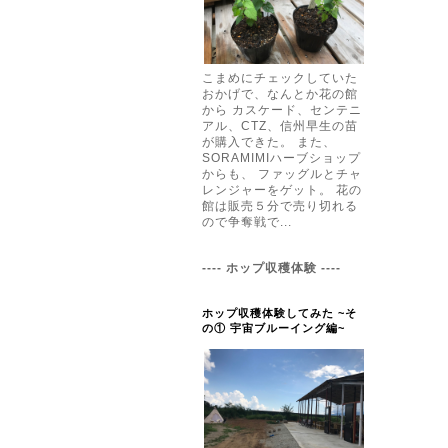
こまめにチェックしていた
おかげで、なんとか花の館
から カスケード、センテニ
アル、CTZ、信州早生の苗
が購入できた。 また、
SORAMIMIハーブショップ
からも、 ファッグルとチャ
レンジャーをゲット。 花の
館は販売５分で売り切れる
ので争奪戦で...
---- ホップ収穫体験 ----
ホップ収穫体験してみた ~そ
の① 宇宙ブルーイング編~