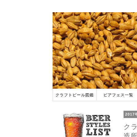
クラフトビール図鑑
ビアフェス一覧
アメリカ
日本
ビアフェスに行って
2018 春のビアフ
201
クラ
造所