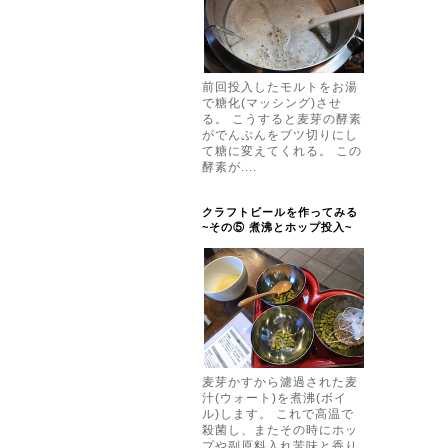
前回投入したモルトをお湯
で糖化(マッシング)させ
る。 こうすると麦芽の酵素
がでんぷんをブツ切りにし
て糖に変えてくれる。 この
酵素が....
クラフトビールを作ってみる
~その⑤ 煮沸とホップ投入~
麦芽かすから濾過された麦
汁(ウォート)を煮沸(ボイ
ル)します。 これで高温で
殺菌し、またその時にホッ
プや副原料入れ苦味と香り