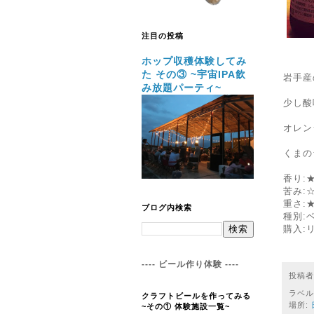
注目の投稿
ホップ収穫体験してみ
た その③ ~宇宙IPA飲
岩手産
み放題パーティ~
少し酸
オレン
くまの
香り:
苦み:
重さ:
ブログ内検索
種別:
購入:
---- ビール作り体験 ----
投稿
ラベル
クラフトビールを作ってみる
場所:
~その① 体験施設一覧~