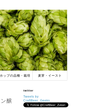
ホップの品種・栽培
麦芽・イースト
バー
ホップの品種＆特徴
家庭でのホップ栽培
酵母(イースト)の特徴
麦芽(モルト)の種類
twitter
Tweets by
レン醸
CraftBeer_Geeks