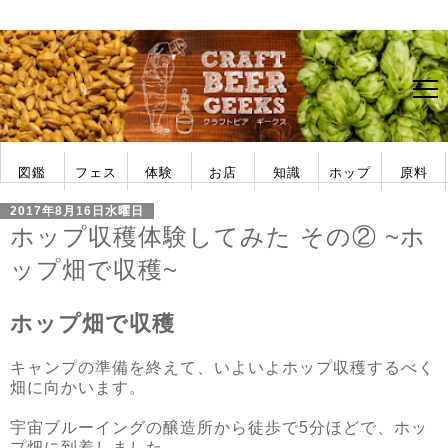
図鑑
フェス
体験
お店
知識
ホップ
原料
アメリカ
日本
ビアフェス
フェス一覧
ビール作り
ホップ収穫
タンク導入
醸造所見学
ブルーパブ
公式パブ
ビアバー
ショップ
ビアスタイル
フレーバー
醸造用語
フォーラム
ホップの品種
ホップ栽培
酵母の特徴
麦芽の種類
2017年8月16日水曜日
ホップ収穫体験してみた その② ~ホ
ップ畑で収穫~
ホップ畑で収穫
キャンプの準備を終えて、いよいよホップ収穫するべく
畑に向かいます。
宇宙ブルーイングの醸造所から徒歩で5分ほどで、ホッ
プ畑に到着しました。