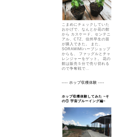
こまめにチェックしていた
おかげで、なんとか花の館
から カスケード、センテニ
アル、CTZ、信州早生の苗
が購入できた。 また、
SORAMIMIハーブショップ
からも、 ファッグルとチャ
レンジャーをゲット。 花の
館は販売５分で売り切れる
ので争奪戦で...
---- ホップ収穫体験 ----
ホップ収穫体験してみた ~そ
の① 宇宙ブルーイング編~