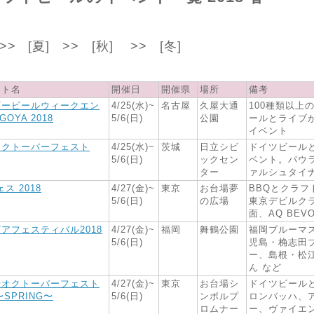
>>
[夏]
>>
[秋]
>> [
冬]
ント名
開催日
開催県
場所
備考
ギービールウィークエン
4/25(水)~
名古屋
久屋大通
100種類以上
GOYA 2018
5/6(日)
公園
ールとライブ
イベント
オクトーバーフェスト
4/25(水)~
茨城
日立シビ
ドイツビール
5/6(日)
ックセン
ベント。パウ
ター
ァルシュタイ
ス 2018
4/27(金)~
東京
お台場夢
BBQとクラフ
5/6(日)
の広場
東京デビルク
面、AQ BEVO
アフェスティバル2018
4/27(金)~
福岡
舞鶴公園
福岡ブルーマ
5/6(日)
児島・桷志田
ー、島根・松
ん など
場オクトーバーフェスト
4/27(金)~
東京
お台場シ
ドイツビール
〜SPRING〜
5/6(日)
ンボルプ
ロンバッハ、
ロムナー
ー、ヴァイエ