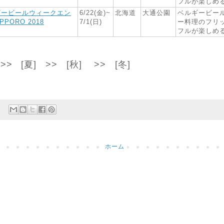
フルが楽しめ
ギービールウィークエン
6/22(金)~
北海道
大通公園
ベルギービー
PPORO 2018
7/1(日)
ー料理のフリ
フルが楽しめ
>>
[夏]
>>
[秋]
>> [
冬]
ホーム