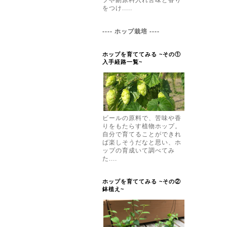
プや副原料入れ苦味と香り
をつけ.....
---- ホップ栽培 ----
ホップを育ててみる ~その①
入手経路一覧~
ビールの原料で、苦味や香
りをもたらす植物ホップ。
自分で育てることができれ
ば楽しそうだなと思い、ホ
ップの育成いて調べてみ
た....
ホップを育ててみる ~その②
鉢植え~