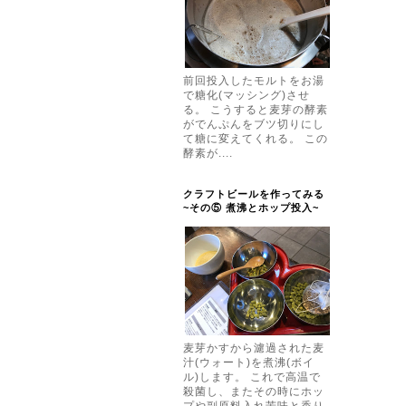
前回投入したモルトをお湯
で糖化(マッシング)させ
る。 こうすると麦芽の酵素
がでんぷんをブツ切りにし
て糖に変えてくれる。 この
酵素が....
クラフトビールを作ってみる
~その⑤ 煮沸とホップ投入~
麦芽かすから濾過された麦
汁(ウォート)を煮沸(ボイ
ル)します。 これで高温で
殺菌し、またその時にホッ