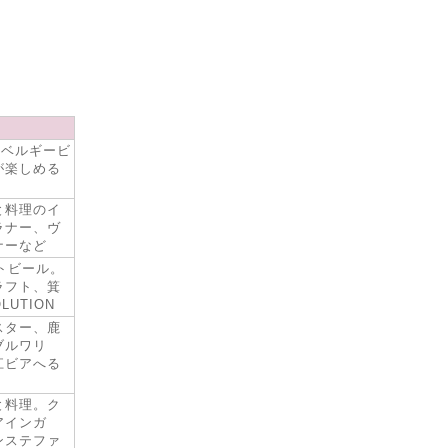
のベルギービ
が楽しめる
と料理のイ
ラナー、ヴ
ナーなど
トビール。
ラフト、箕
LUTION
スター、鹿
ブルワリ
江ビアへる
と料理。ク
アインガ
ンステファ