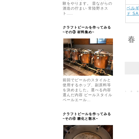
験をやります。 昔ながらの
ベル
酒造の佇まい 常陸野ネス
ド SA
ト.....
クラフトビールを作ってみる
~その③ 材料集め~
春
前回でビールのスタイルと
使用するホップ、副原料等
を決めました。選べる内容
選んだ内容 ビールスタイル
ペールエール...
クラフトビールを作ってみる
~その④ 糖化と散水~