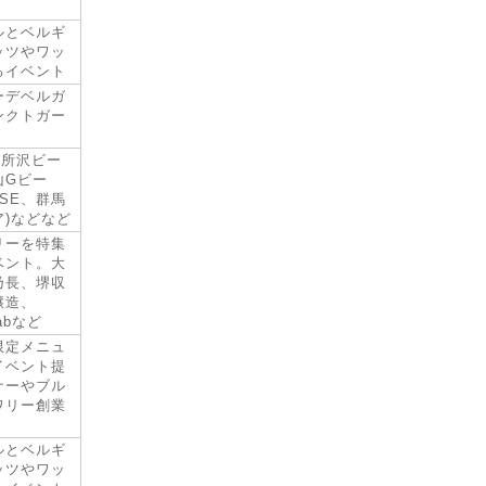
ルとベルギ
ッツやワッ
るイベント
ーデベルガ
ンクトガー
、所沢ビー
山Gビー
ASE、群馬
ア)などなど
リーを特集
ベント。大
乃長、堺収
醸造、
Labなど
限定メニュ
イベント提
ナーやブル
ワリー創業
ルとベルギ
ッツやワッ