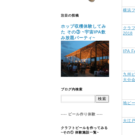
横浜
注目の投稿
ホップ収穫体験してみ
クラ
た その③ ~宇宙IPA飲
2018
み放題パーティ~
IPA F
九州ビ
大分
ブログ内検索
地ビー
---- ビール作り体験 ----
大江戸
クラフトビールを作ってみる
~その① 体験施設一覧~