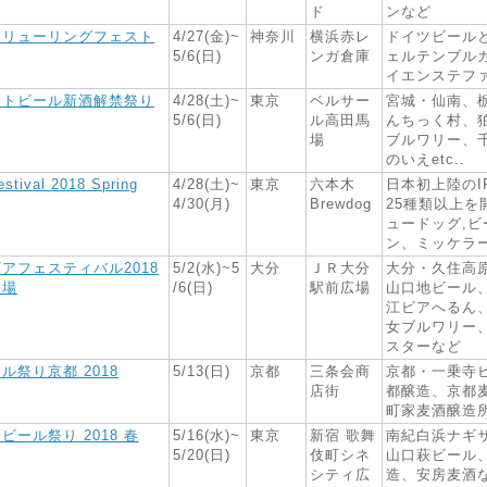
ド
ンなど
フリューリングフェスト
4/27(金)~
神奈川
横浜赤レ
ドイツビール
5/6(日)
ンガ倉庫
ェルテンブル
イエンステフ
フトビール新酒解禁祭り
4/28(土)~
東京
ベルサー
宮城・仙南、
5/6(日)
ル高田馬
んちっく村、
場
ブルワリー、
のいえetc..
estival 2018 Spring
4/28(土)~
東京
六本木
日本初上陸のI
4/30(月)
Brewdog
25種類以上を
ュードッグ,ビ
ン、ミッケラ
アフェスティバル2018
5/2(水)~5
大分
ＪＲ大分
大分・久住高
会場
/6(日)
駅前広場
山口地ビール
江ビアへるん
女ブルワリー
スターなど
ル祭り京都 2018
5/13(日)
京都
三条会商
京都・一乗寺
店街
都醸造、京都
町家麦酒醸造
ビール祭り 2018 春
5/16(水)~
東京
新宿 歌舞
南紀白浜ナギ
5/20(日)
伎町シネ
山口萩ビール
シティ広
造、安房麦酒