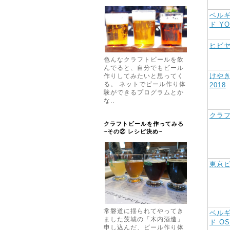
ベル
ド YO
ヒビヤ
色んなクラフトビールを飲
んでると、自分でもビール
けや
作りしてみたいと思ってく
る。 ネットでビール作り体
2018
験ができるプログラムとか
な..
クラフ
クラフトビールを作ってみる
~その② レシピ決め~
東京
常磐道に揺られてやってき
ベル
ました茨城の「木内酒造」
ド OS
申し込んだ、ビール作り体