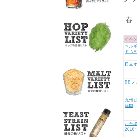
春
イベ
ベル
ド NA
日立
BBフェ
九州ビ
福岡
お台
2018