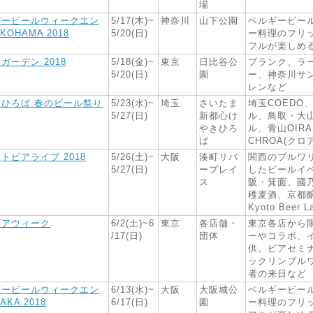
場
ギービールウィークエン
5/17(木)~
神奈川
山下公園
ベルギービー
KOHAMA 2018
5/20(日)
ー料理のフリ
フルが楽しめ
ガーデン 2018
5/18(金)~
東京
日比谷公
プランク、ラ
5/20(日)
園
ー、神奈川サ
レンなど
きひろば 春のビール祭り
5/23(水)~
埼玉
さいたま
埼玉COEDO
5/27(日)
新都心け
ル、鳥取・大
やきひろ
ル、青山OIR
ば
CHROA(クロ
トビアライブ 2018
5/26(土)~
大阪
湊町リバ
関西のブルワ
5/27(日)
ープレイ
したビールイ
ス
阪・箕面、國
穫麦酒、京都
Kyoto Beer 
ビアウィーク
6/2(土)~6
東京
各店舗・
東京各店から
/17(日)
団体
ーやコラボ、
供。ビアセミ
ックリンブル
者の来日など
ギービールウィークエン
6/13(水)~
大阪
大阪城公
ベルギービー
AKA 2018
6/17(日)
園
ー料理のフリ