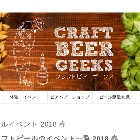
体験・イベント
ビアパブ・ショップ
ビール醸造知識
みた
ェス一覧
ビール作り体験
ホップ収穫体験
タンク導入体験
醸造所見学
ブルーパブ (自家製ビールがある店)
公式パブ (海外ブルワリー直営店)
ビアバー (タップで飲める店)
ボトルショップ (ビールが買える店)
ビールのスタイル
フレーバー/オフフレー
醸造用語
醸造フォーラム
ルイベント 2018 春
フトビールのイベント一覧 2018 春