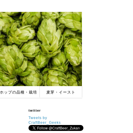
ホップの品種・栽培
麦芽・イースト
バー
ホップの品種＆特徴
家庭でのホップ栽培
酵母(イースト)の特徴
麦芽(モルト)の種類
twitter
Tweets by
CraftBeer_Geeks