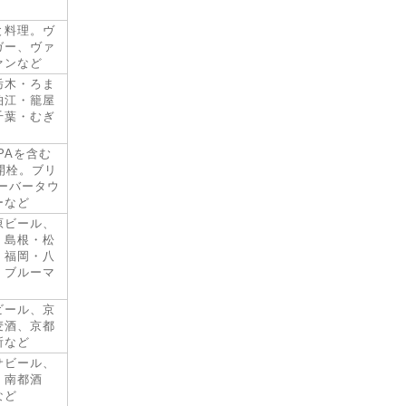
と料理。ヴ
ガー、ヴァ
ァンなど
栃木・ろま
狛江・籠屋
千葉・むぎ
PAを含む
開栓。ブリ
ーバータウ
ーなど
原ビール、
、島根・松
、福岡・八
、ブルーマ
ビール、京
麦酒、京都
所など
サビール、
、南都酒
など