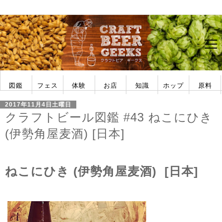
図鑑
フェス
体験
お店
知識
ホップ
原料
アメリカ
日本
ビアフェス
フェス一覧
ビール作り
ホップ収穫
タンク導入
醸造所見学
ブルーパブ
公式パブ
ビアバー
ショップ
ビアスタイル
フレーバー
醸造用語
フォーラム
ホップの品種
ホップ栽培
酵母の特徴
麦芽の種類
2017年11月4日土曜日
クラフトビール図鑑 #43 ねこにひき
(伊勢角屋麦酒) [日本]
ねこにひき (伊勢角屋麦酒) [日本]