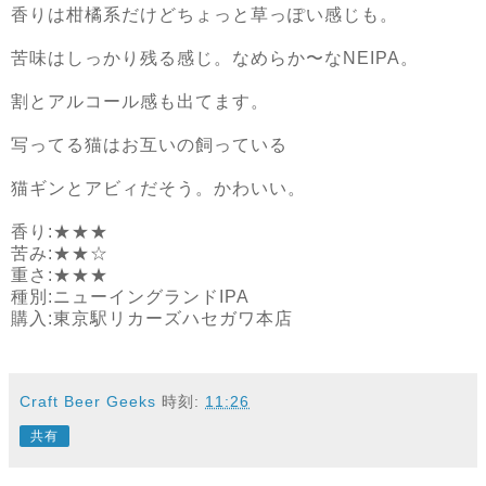
香りは柑橘系だけどちょっと草っぽい感じも。
苦味はしっかり残る感じ。なめらか〜なNEIPA。
割とアルコール感も出てます。
写ってる猫はお互いの飼っている
猫ギンとアビィだそう。かわいい。
香り:★★★
苦み:★★☆
重さ:★★★
種別:ニューイングランドIPA
購入:東京駅リカーズハセガワ本店
Craft Beer Geeks
時刻:
11:26
共有