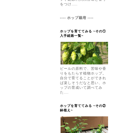
をつけ.....
---- ホップ栽培 ----
ホップを育ててみる ~その①
入手経路一覧~
ビールの原料で、苦味や香
りをもたらす植物ホップ。
自分で育てることができれ
ば楽しそうだなと思い、ホ
ップの育成いて調べてみ
た....
ホップを育ててみる ~その②
鉢植え~