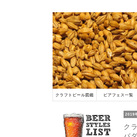
クラフトビール図鑑
ビアフェス一覧
アメリカ
日本
ビアフェスに行って
2018 春のビアフ
201
クラ
バダ