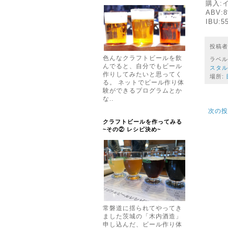
購入:
ABV:
IBU:5
投稿
色んなクラフトビールを飲
ラベル
んでると、自分でもビール
スタル
作りしてみたいと思ってく
場所:
る。 ネットでビール作り体
験ができるプログラムとか
な..
次の投
クラフトビールを作ってみる
~その② レシピ決め~
常磐道に揺られてやってき
ました茨城の「木内酒造」
申し込んだ、ビール作り体