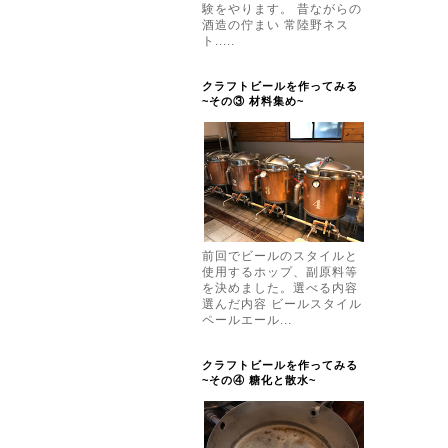
験をやります。 昔ながらの
酒造の佇まい 常陸野ネス
ト.....
クラフトビールを作ってみる
~その③ 材料集め~
前回でビールのスタイルと
使用するホップ、副原料等
を決めました。選べる内容
選んだ内容 ビールスタイル
ペールエール...
クラフトビールを作ってみる
~その④ 糖化と散水~