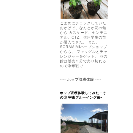
こまめにチェックしていた
おかげで、なんとか花の館
から カスケード、センテニ
アル、CTZ、信州早生の苗
が購入できた。 また、
SORAMIMIハーブショップ
からも、 ファッグルとチャ
レンジャーをゲット。 花の
館は販売５分で売り切れる
ので争奪戦で...
---- ホップ収穫体験 ----
ホップ収穫体験してみた ~そ
の① 宇宙ブルーイング編~