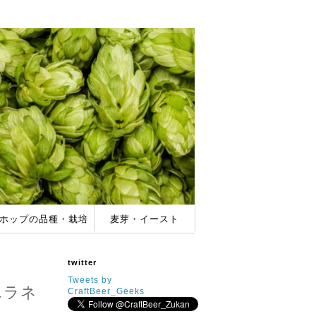
ホップの品種・栽培
麦芽・イースト
バー
ホップの品種＆特徴
家庭でのホップ栽培
酵母(イースト)の特徴
麦芽(モルト)の種類
twitter
Tweets by
エラネ
CraftBeer_Geeks