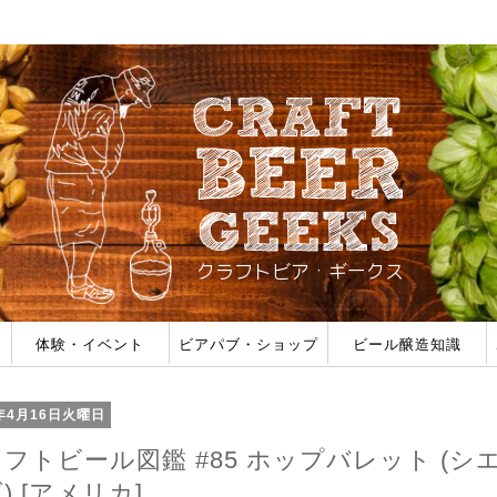
体験・イベント
ビアパブ・ショップ
ビール醸造知識
みた
ェス一覧
ビール作り体験
ホップ収穫体験
タンク導入体験
醸造所見学
ブルーパブ (自家製ビールがある店)
公式パブ (海外ブルワリー直営店)
ビアバー (タップで飲める店)
ボトルショップ (ビールが買える店)
ビールのスタイル
フレーバー/オフフレー
醸造用語
醸造フォーラム
9年4月16日火曜日
フトビール図鑑 #85 ホップバレット (シ
) [アメリカ]