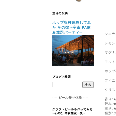
注目の投稿
ホップ収穫体験してみ
た その③ ~宇宙IPA飲
み放題パーティ~
シエラ
レモン
マグナ
モルト
ホップ
ブログ内検索
フィニ
クリス
---- ビール作り体験 ----
香り:
苦み:
重さ:
クラフトビールを作ってみる
種別:ダ
~その① 体験施設一覧~