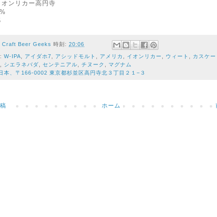
イオンリカー高円寺
8%
5
者
Craft Beer Geeks
時刻:
20:06
:
W-IPA
,
アイダホ7
,
アシッドモルト
,
アメリカ
,
イオンリカー
,
ウィート
,
カスケー
,
シエラネバダ
,
センテニアル
,
チヌーク
,
マグナム
日本、〒166-0002 東京都杉並区高円寺北３丁目２１−３
稿
ホーム