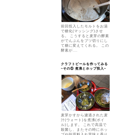
前回投入したモルトをお湯
で糖化(マッシング)させ
る。 こうすると麦芽の酵素
がでんぷんをブツ切りにし
て糖に変えてくれる。 この
酵素が....
クラフトビールを作ってみる
~その⑤ 煮沸とホップ投入~
麦芽かすから濾過された麦
汁(ウォート)を煮沸(ボイ
ル)します。 これで高温で
殺菌し、またその時にホッ
プや副原料入れ苦味と香り