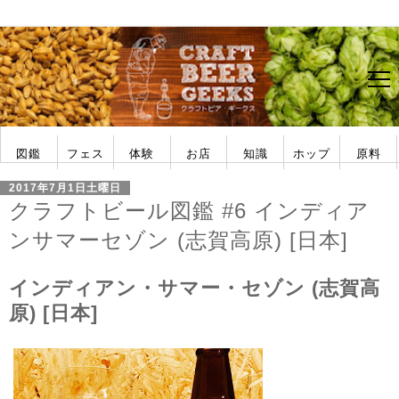
図鑑
フェス
体験
お店
知識
ホップ
原料
アメリカ
日本
ビアフェス
フェス一覧
ビール作り
ホップ収穫
タンク導入
醸造所見学
ブルーパブ
公式パブ
ビアバー
ショップ
ビアスタイル
フレーバー
醸造用語
フォーラム
ホップの品種
ホップ栽培
酵母の特徴
麦芽の種類
2017年7月1日土曜日
クラフトビール図鑑 #6 インディア
ンサマーセゾン (志賀高原) [日本]
インディアン・サマー・セゾン (志賀高
原) [日本]