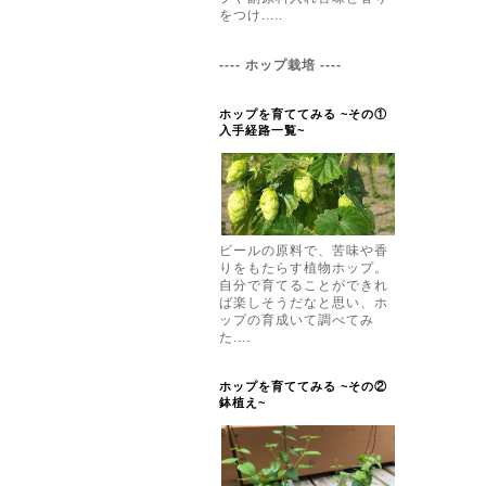
をつけ.....
---- ホップ栽培 ----
ホップを育ててみる ~その①
入手経路一覧~
ビールの原料で、苦味や香
りをもたらす植物ホップ。
自分で育てることができれ
ば楽しそうだなと思い、ホ
ップの育成いて調べてみ
た....
ホップを育ててみる ~その②
鉢植え~