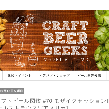
体験・イベント
ビアパブ・ショップ
ビール醸造知識
みた
ェス一覧
ビール作り体験
ホップ収穫体験
タンク導入体験
醸造所見学
ブルーパブ (自家製ビールがある店)
公式パブ (海外ブルワリー直営店)
ビアバー (タップで飲める店)
ボトルショップ (ビールが買える店)
ビールのスタイル
フレーバー/オフフレー
醸造用語
醸造フォーラム
8年6月12日火曜日
フトビール図鑑 #70 モザイクセッションI
ールストラウス) [アメリカ]