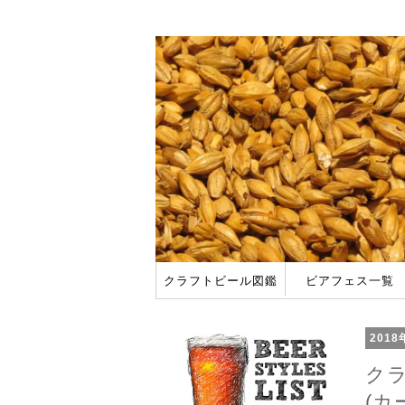
クラフトビール図鑑
ビアフェス一覧
アメリカ
日本
ビアフェスに行って
2018 春のビアフ
201
クラ
(カ