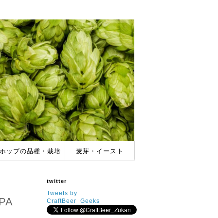
ホップの品種・栽培
麦芽・イースト
バー
ホップの品種＆特徴
家庭でのホップ栽培
酵母(イースト)の特徴
麦芽(モルト)の種類
twitter
Tweets by
PA
CraftBeer_Geeks