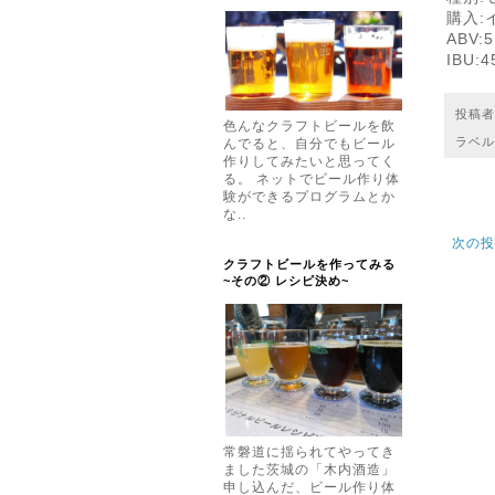
購入:
ABV:5
IBU:4
投稿
色んなクラフトビールを飲
ラベル
んでると、自分でもビール
作りしてみたいと思ってく
る。 ネットでビール作り体
験ができるプログラムとか
な..
次の投
クラフトビールを作ってみる
~その② レシピ決め~
常磐道に揺られてやってき
ました茨城の「木内酒造」
申し込んだ、ビール作り体