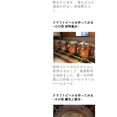
験をやります。 昔ながらの
酒造の佇まい 常陸野ネス
ト.....
クラフトビールを作ってみる
~その③ 材料集め~
前回でビールのスタイルと
使用するホップ、副原料等
を決めました。選べる内容
選んだ内容 ビールスタイル
ペールエール...
クラフトビールを作ってみる
~その④ 糖化と散水~