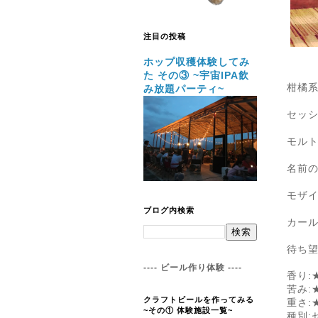
注目の投稿
ホップ収穫体験してみ
た その③ ~宇宙IPA飲
柑橘
み放題パーティ~
セッシ
モルト
名前
モザイ
ブログ内検索
カー
待ち
---- ビール作り体験 ----
香り:
苦み:
クラフトビールを作ってみる
重さ:
~その① 体験施設一覧~
種別: