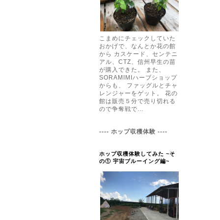
こまめにチェックしていた
おかげで、なんとか花の館
から カスケード、センテニ
アル、CTZ、信州早生の苗
が購入できた。 また、
SORAMIMIハーブショップ
からも、 ファッグルとチャ
レンジャーをゲット。 花の
館は販売５分で売り切れる
ので争奪戦で...
---- ホップ収穫体験 ----
ホップ収穫体験してみた ~そ
の① 宇宙ブルーイング編~