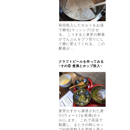
前回投入したモルトをお湯
で糖化(マッシング)させ
る。 こうすると麦芽の酵素
がでんぷんをブツ切りにし
て糖に変えてくれる。 この
酵素が....
クラフトビールを作ってみる
~その⑤ 煮沸とホップ投入~
麦芽かすから濾過された麦
汁(ウォート)を煮沸(ボイ
ル)します。 これで高温で
殺菌し、またその時にホッ
プや副原料入れ苦味と香り